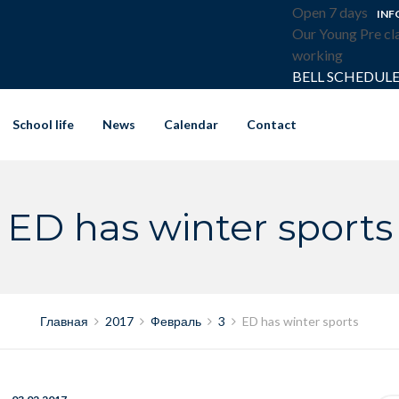
Open 7 days
INF
Our Young Pre cla
working
BELL SCHEDUL
School life
News
Calendar
Contact
ED has winter sports
Главная
2017
Февраль
3
ED has winter sports