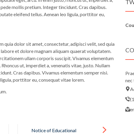
TW
u pede mollis pretium. Integer tincidunt. Cras dapibus.
ate eleifend tellus. Aenean leo ligula, porttitor eu,
Cou
quia dolor sit amet, consectetur, adipisci velit, sed quia
CO
 labore et dolore magnam aliquam quaerat voluptatem.
rcitationem ullam corporis suscipit. Vivamus elementum
. Rhoncus ut, imperdiet a, venenatis vitae, justo. Nullam
 cidunt. Cras dapibus. Vivamus elementum semper nisi.
Prae
ligula, porttitor eu, consequat vitae lorem.
nec 
A
ium.
(
e
Notice of Educational