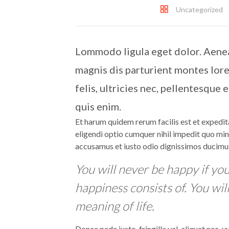
Uncategorized
Lommodo ligula eget dolor. Aenea
magnis dis parturient montes lor
felis, ultricies nec, pellentesque
quis enim.
Et harum quidem rerum facilis est et expedit
eligendi optio cumquer nihil impedit quo min
accusamus et iusto odio dignissimos ducimus
You will never be happy if yo
happiness consists of. You will
meaning of life.
Donec pede justo, fringilla vel, aliquet nec, v