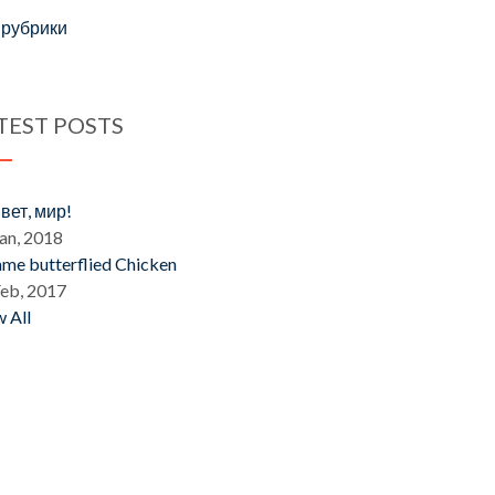
 рубрики
TEST POSTS
вет, мир!
an, 2018
ame butterflied Chicken
Feb, 2017
 All