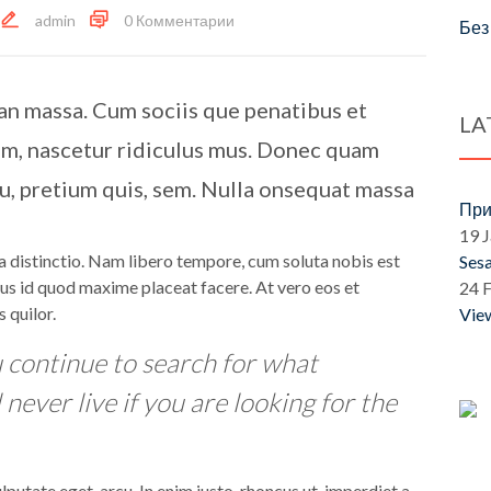
admin
0 Комментарии
Без
n massa. Cum sociis que penatibus et
LA
em, nascetur ridiculus mus. Donec quam
 eu, pretium quis, sem. Nulla onsequat massa
При
19 J
a distinctio. Nam libero tempore, cum soluta nobis est
Ses
us id quod maxime placeat facere. At vero eos et
24 
 quilor.
View
u continue to search for what
 never live if you are looking for the
ulputate eget, arcu. In enim justo, rhoncus ut, imperdiet a,