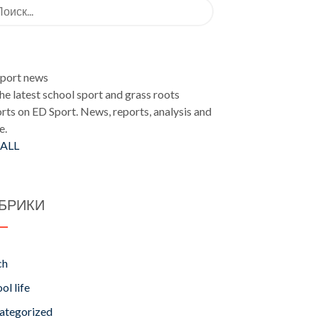
ать:
Sport news
INFO
the latest school sport and grass roots
rts on ED Sport. News, reports, analysis and
e.
 ALL
БРИКИ
ch
ol life
ategorized