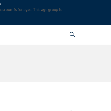
O
ssroom is for ages. This age group is
E