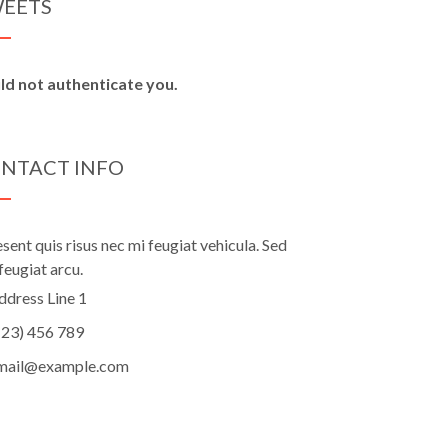
EETS
ld not authenticate you.
NTACT INFO
sent quis risus nec mi feugiat vehicula. Sed
feugiat arcu.
ddress Line 1
123) 456 789
mail@example.com