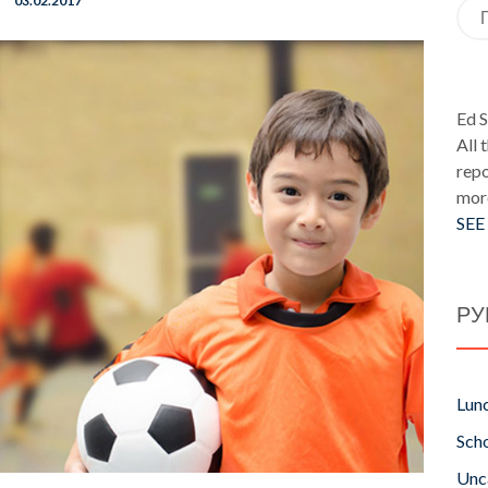
03.02.2017
Иск
Ed 
All 
repo
mor
SEE
РУ
Lun
Scho
Unc